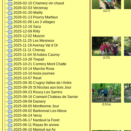
2026-02-10 Chamery vin chaud
2026-02-03 Verzenay
(117)
2026-01-20-Mailly
2026-01-13 Pourcy Marfaux
2026-01-06 Les 3 villages
2025-12-16 Sacy
2025-12-09 Rilly
2025-12-02 Muizon
2025-11-25 Les Mesneux
2025-11-18 Avenay Val d Or
2025-11-11 Chenay
2025-11-04 St Aubeu Cauroy
(125)
2025-10-28 Trepail
2025-10-21 Cormicy Mont Chatte
2025-10-14 Marche Rose
2025-10-10 Avize journee
2025-10-07 Reuil
2025-09-30 Crugny Vallee de l Ardre
2025-09-26 St Nicolas aux bois Jour
2025-09-23 Roucy Les Sarrins
2025-09-16 Cramant Chateau de Sarran
2025-09-09 Damery
(132a)
2025-09-05 Montherme Jour
2025-09-02 Barbonval Les Alleux
2025-06-24 Verzy
2025-06-17 Nanteuil la Foret
2025-06-11 Repas fin annee
2025-06-10 Mareuil sur Ay