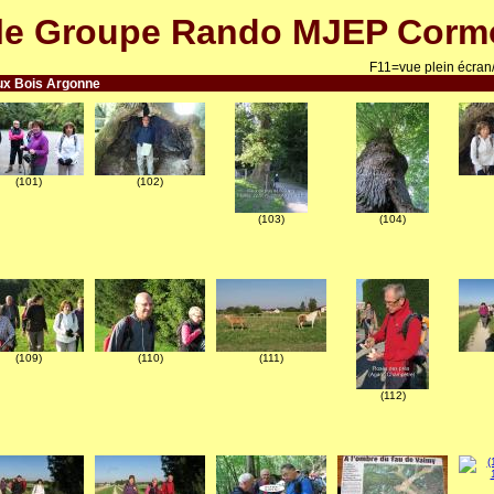
le Groupe Rando MJEP Cormo
F11=vue plein écran
ux Bois Argonne
(101)
(102)
(103)
(104)
(109)
(110)
(111)
(112)