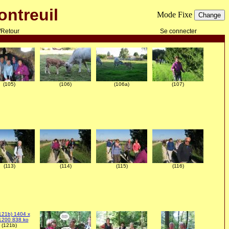
ntreuil
Mode Fixe
/Retour
Se connecter
(105)
(106)
(106a)
(107)
(113)
(114)
(115)
(116)
(121b)