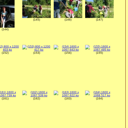
(145)
(146)
(147)
(144)
(152)
(153)
(154)
(155)
(161)
(162)
(163)
(164)