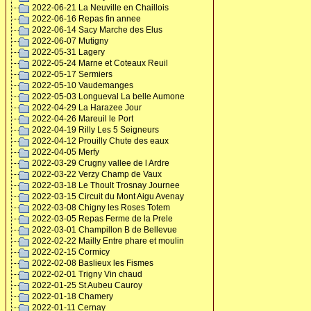
2022-06-21 La Neuville en Chaillois
2022-06-16 Repas fin annee
2022-06-14 Sacy Marche des Elus
2022-06-07 Mutigny
2022-05-31 Lagery
2022-05-24 Marne et Coteaux Reuil
2022-05-17 Sermiers
2022-05-10 Vaudemanges
2022-05-03 Longueval La belle Aumone
2022-04-29 La Harazee Jour
2022-04-26 Mareuil le Port
2022-04-19 Rilly Les 5 Seigneurs
2022-04-12 Prouilly Chute des eaux
2022-04-05 Merfy
2022-03-29 Crugny vallee de l Ardre
2022-03-22 Verzy Champ de Vaux
2022-03-18 Le Thoult Trosnay Journee
2022-03-15 Circuit du Mont Aigu Avenay
2022-03-08 Chigny les Roses Totem
2022-03-05 Repas Ferme de la Prele
2022-03-01 Champillon B de Bellevue
2022-02-22 Mailly Entre phare et moulin
2022-02-15 Cormicy
2022-02-08 Baslieux les Fismes
2022-02-01 Trigny Vin chaud
2022-01-25 St Aubeu Cauroy
2022-01-18 Chamery
2022-01-11 Cernay