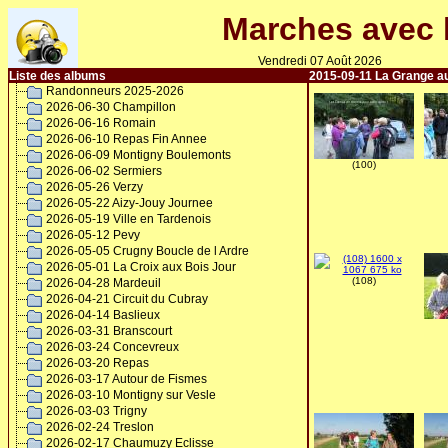
Marches avec 
Vendredi 07 Août 2026
Liste des albums
2015-09-11 La Grange a
Randonneurs 2025-2026
2026-06-30 Champillon
2026-06-16 Romain
2026-06-10 Repas Fin Annee
2026-06-09 Montigny Boulemonts
(100)
2026-06-02 Sermiers
2026-05-26 Verzy
2026-05-22 Aizy-Jouy Journee
2026-05-19 Ville en Tardenois
2026-05-12 Pevy
2026-05-05 Crugny Boucle de l Ardre
2026-05-01 La Croix aux Bois Jour
(108)
2026-04-28 Mardeuil
2026-04-21 Circuit du Cubray
2026-04-14 Baslieux
2026-03-31 Branscourt
2026-03-24 Concevreux
2026-03-20 Repas
2026-03-17 Autour de Fismes
2026-03-10 Montigny sur Vesle
2026-03-03 Trigny
2026-02-24 Treslon
2026-02-17 Chaumuzy Eclisse