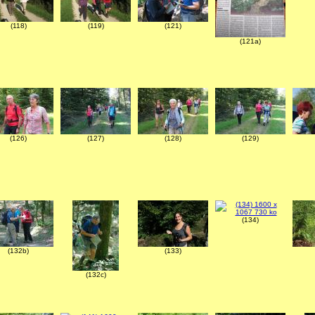
(118)
(119)
(121)
(121a)
(126)
(127)
(128)
(129)
(134)
(132b)
(133)
(132c)