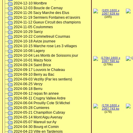
2024-12-10 Montbre
2024-12-03 Boucle de Cernay
2024-11-26 Sacy Marche des Elus
(165)
2024-11-19 Sermiers Fontaines et lavoirs
2024-11-12 Gueux Circuit des champions
2024-11-05 Coulommes
2024-10-29 Sarcy
2024-10-22 Commetreuil Courmas
2024-10-18 Avize journee
2024-10-15 Marche rose Les 3 villages
2024-10-08 Lagery
2024-10-04 Les Monts de Soissons jour
2024-10-01 Maizy Noix
(170b)
2024-09-24 Saint Brice
2024-09-17 Louvois le Chateau
2024-09-10 Berry au Bac
2024-09-03 Vezilly (Par les sentiers)
2024-06-25 Verzy
2024-06-18 Berru
2024-06-12 repas fin annee
2024-06-11 Crugny Vallee Ardre
2024-06-04 Prouilly Cote St Michel
2024-05-28 Cumieres
(179)
2024-05-21 Champillon Cubray
2024-05-14 Mont Aigu Avenay
2024-05-07 Mareuil sur Ay
2024-04-30 Bourg et Comin
2024-04-23 Ville en Tardenois