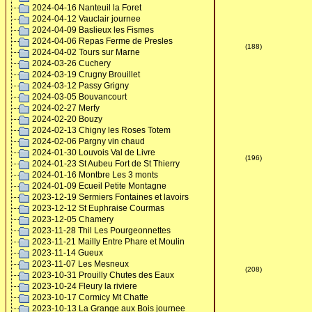
2024-04-16 Nanteuil la Foret
2024-04-12 Vauclair journee
2024-04-09 Baslieux les Fismes
2024-04-06 Repas Ferme de Presles
2024-04-02 Tours sur Marne
(188)
2024-03-26 Cuchery
2024-03-19 Crugny Brouillet
2024-03-12 Passy Grigny
2024-03-05 Bouvancourt
2024-02-27 Merfy
2024-02-20 Bouzy
2024-02-13 Chigny les Roses Totem
2024-02-06 Pargny vin chaud
2024-01-30 Louvois Val de Livre
(196)
2024-01-23 St Aubeu Fort de St Thierry
2024-01-16 Montbre Les 3 monts
2024-01-09 Ecueil Petite Montagne
2023-12-19 Sermiers Fontaines et lavoirs
2023-12-12 St Euphraise Courmas
2023-12-05 Chamery
2023-11-28 Thil Les Pourgeonnettes
2023-11-21 Mailly Entre Phare et Moulin
2023-11-14 Gueux
2023-11-07 Les Mesneux
(208)
2023-10-31 Prouilly Chutes des Eaux
2023-10-24 Fleury la riviere
2023-10-17 Cormicy Mt Chatte
2023-10-13 La Grange aux Bois journee