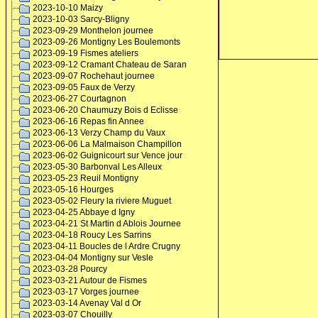
2023-10-10 Maizy
2023-10-03 Sarcy-Bligny
2023-09-29 Monthelon journee
2023-09-26 Montigny Les Boulemonts
2023-09-19 Fismes ateliers
2023-09-12 Cramant Chateau de Saran
2023-09-07 Rochehaut journee
2023-09-05 Faux de Verzy
2023-06-27 Courtagnon
2023-06-20 Chaumuzy Bois d Eclisse
2023-06-16 Repas fin Annee
2023-06-13 Verzy Champ du Vaux
2023-06-06 La Malmaison Champillon
2023-06-02 Guignicourt sur Vence jour
2023-05-30 Barbonval Les Alleux
2023-05-23 Reuil Montigny
2023-05-16 Hourges
2023-05-02 Fleury la riviere Muguet
2023-04-25 Abbaye d Igny
2023-04-21 St Martin d Ablois Journee
2023-04-18 Roucy Les Sarrins
2023-04-11 Boucles de l Ardre Crugny
2023-04-04 Montigny sur Vesle
2023-03-28 Pourcy
2023-03-21 Autour de Fismes
2023-03-17 Vorges journee
2023-03-14 Avenay Val d Or
2023-03-07 Chouilly