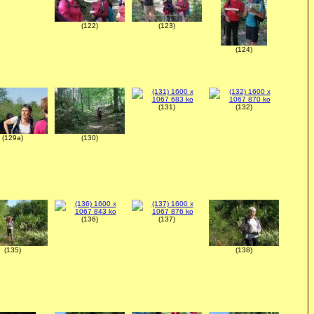
(122)
(123)
(124)
(131)
(132)
(129a)
(130)
(136)
(137)
(135)
(138)