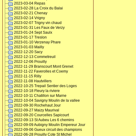
2023-03-04 Repas
2023-02-28 La Croix du Balai
2023-02-21 Chenay
2023-02-14 Vrigny
2023-02-07 Trigny vin chaud
2023-01-31 Les Faux de Verzy
2023-01-24 Sept Saulx
2023-01-17 Treslon
2023-01-10 Verzenay Phare
2023-01-03 Mailly
2022-12-20 Sacy
2022-12-13 Commetreuil
2022-12-06 Prouilly
2022-11-29 Branscourt Mont Grenet
2022-11-22 Faverolles et Coemy
2022-11-15 Rilly
2022-11-08 Hautvillers
2022-10-25 Trepail Sentier des Loges
2022-10-18 Fleury la riviere
2022-10-11 Chatillon sur Marne
2022-10-04 Savigny Moulin de la vallee
2022-09-30 Rochehaut Jour
2022-09-27 Maizy Maurival
2022-09-20 Courcelles Sapicourt
2022-09-13 St Aubeu Les 6 chemins
2022-09-09 Aubigny Moulin Empereur Jour
2022-09-06 Gueux circuit des champions
2022-06-28 Prouilly Cote St Michel