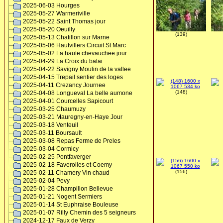
2025-06-03 Hourges
2025-05-27 Warmeriville
2025-05-22 Saint Thomas jour
2025-05-20 Oeuilly
(139)
2025-05-13 Chatillon sur Marne
2025-05-06 Hautvillers Circuit St Marc
2025-05-02 La haute chevauchee jour
2025-04-29 La Croix du balai
2025-04-22 Savigny Moulin de la vallee
2025-04-15 Trepail sentier des loges
2025-04-11 Crezancy Journee
(148)
2025-04-08 Longueval La belle aumone
2025-04-01 Courcelles Sapicourt
2025-03-25 Chaumuzy
2025-03-21 Mauregny-en-Haye Jour
2025-03-18 Venteuil
2025-03-11 Boursault
2025-03-08 Repas Ferme de Preles
2025-03-04 Cormicy
2025-02-25 Pontfaverger
2025-02-18 Faverolles et Coemy
(156)
2025-02-11 Chamery Vin chaud
2025-02-04 Pevy
2025-01-28 Champillon Bellevue
2025-01-21 Nogent Sermiers
2025-01-14 St Euphraise Bouleuse
2025-01-07 Rilly Chemin des 5 seigneurs
2024-12-17 Faux de Verzy