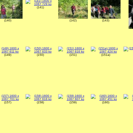
(141)
(140)
(142)
(143)
(149)
(150)
(151)
(151a)
(157)
(158)
(159)
(160)